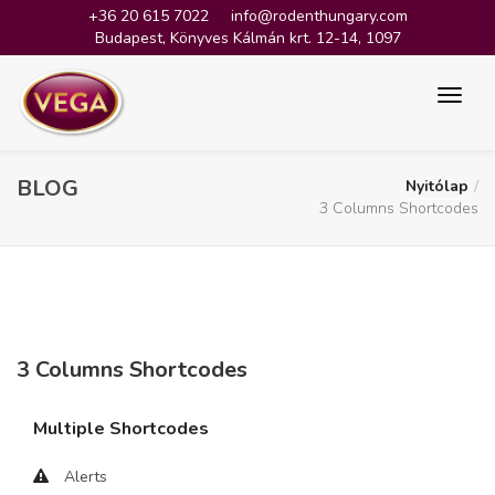
+36 20 615 7022
info@rodenthungary.com
Budapest, Könyves Kálmán krt. 12-14, 1097
BLOG
Nyitólap
3 Columns Shortcodes
3 Columns Shortcodes
Multiple Shortcodes
Alerts