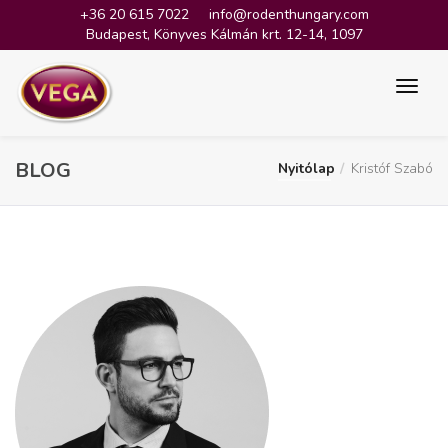
+36 20 615 7022
info@rodenthungary.com
Budapest, Könyves Kálmán krt. 12-14, 1097
BLOG
Nyitólap
Kristóf Szabó